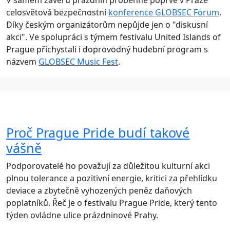
V samém závěru prázdnin proběhne poprvé v Praze
celosvětová bezpečnostní
konference GLOBSEC Forum
.
Díky českým organizátorům nepůjde jen o "diskusní
akci". Ve spolupráci s týmem festivalu United Islands of
Prague přichystali i doprovodný hudební program s
názvem
GLOBSEC Music Fest
.
Proč Prague Pride budí takové
vášně
Podporovatelé ho považují za důležitou kulturní akci
plnou tolerance a pozitivní energie, kritici za přehlídku
deviace a zbytečně vyhozených peněz daňových
poplatníků. Řeč je o festivalu Prague Pride, který tento
týden ovládne ulice prázdninové Prahy.