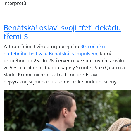
interpretů.
Benátská! oslaví svoji třetí dekádu
třemi S
Zahraničními hvězdami jubilejního
30. ročníku
hudebního festivalu Benátská! s Impulsem
, který
proběhne od 25. do 28. července ve sportovním areálu
ve Vesci u Liberce, budou kapely Scooter, Suzi Quatro a
Slade. Kromě nich se už tradičně představí i
nejvýraznější jména současné české hudební scény.