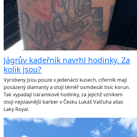
Jágrův kadeřník navrhl hodinky. Za
kolik jsou?
Vyrobeny jsou pouze v jedenácti kusech, ciferník mají
posázený diamanty a stojí téměř osmdesát tisíc korun.
Tak vypadají náramkové hodinky, za jejichž vznikem
stojí nejslavnější barber v Česku Lukáš Valčuha alias
Laky Royal.