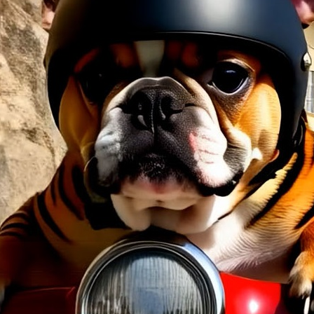
"Budeme zkoumat, jak AI proměňuje kreativní odvětví
mezi lidskými talenty a inteligentními stroji s cílem 
mluvčí festivalu David Havran Spáčil.
Konference i festival
Ve čtvrtek 17. října se v KUMSTu v Brně otevírá prvn
změnila, největšího hřiště pro setkání kreativců a um
REKLAM