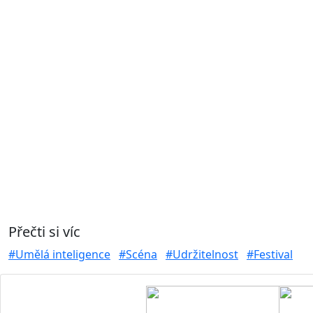
Přečti si víc
#Umělá inteligence
#Scéna
#Udržitelnost
#Festival