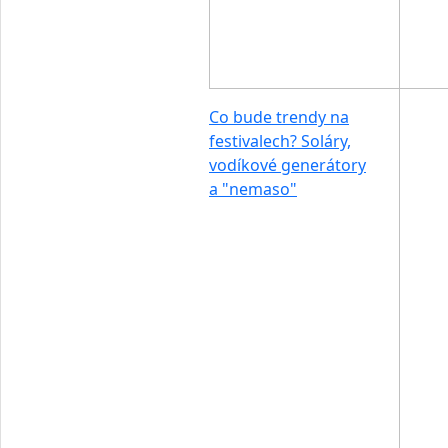
Co bude trendy na
festivalech? Soláry,
vodíkové generátory
a "nemaso"