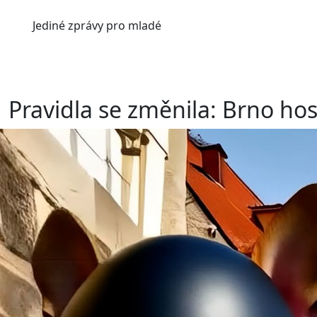
Jediné
zprávy pro mladé
Pravidla se změnila: Brno hos
Mezinárodní konference a filmový festival k tomu. Brn
"průkopnickou iniciativu"
Pravidla se změnila
, která 
inteligence.
REKLAM
REKLAM
Prostřednictvím konference, AI filmového festivalu a
spojí inovátoři z oblasti médií, video tvorby, grafick