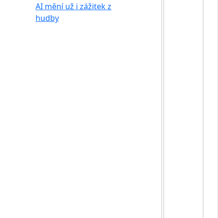
AI mění už i zážitek z
hudby