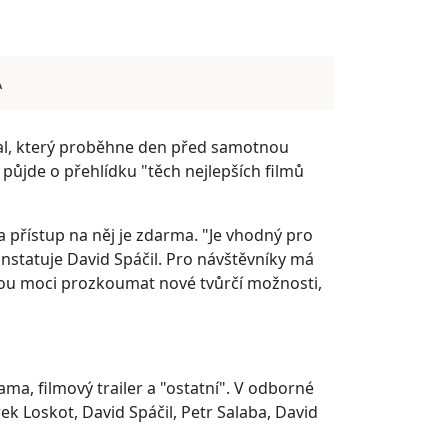
A
ival, který proběhne den před samotnou
 půjde o přehlídku "těch nejlepších filmů
a přístup na něj je zdarma. "Je vhodný pro
onstatuje David Spáčil. Pro návštěvníky má
budou moci prozkoumat nové tvůrčí možnosti,
ma, filmový trailer a "ostatní". V odborné
k Loskot, David Spáčil, Petr Salaba, David