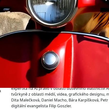
Jako součást této akce proběhne první mezinárodní ko
začíná už o den dřív, tedy 16. října.
AI celebrity
Konference nabídne přednášky od zahraničních i do
networking.
Vystoupí světoví YouTubeři a videomakeři Tim Simmo
expertka na AI právo v oblasti duševního vlastnictví 
a
tvůrkyně z oblasti médií, videa, grafického designu,
Dita Malečková, Daniel Macho, Bára Karpíšková, Petr
digitální evangelista Filip Goszler.