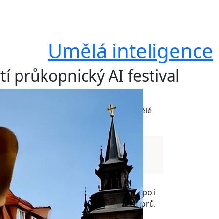
Umělá inteligence
tí průkopnický AI festival
o bude od 16. do 17. října hostit
zkoumá prolínání lidské kreativity a umělé
A
A
 vzdělávacích akcí se v moravské metropoli
ého designu, marketingu, IT a dalších oborů.