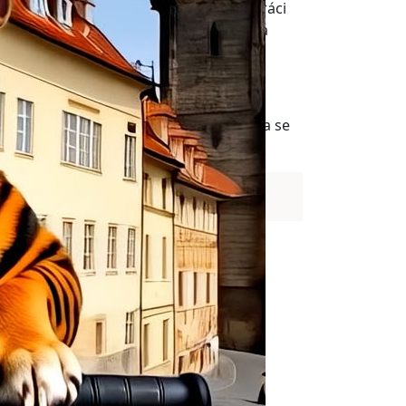
. Naším posláním je inspirovat spolupráci
posouvat hranice toho, co je možné," říká
í ročník mezinárodní konference Pravidla se
ělé inteligence v České republice.
A