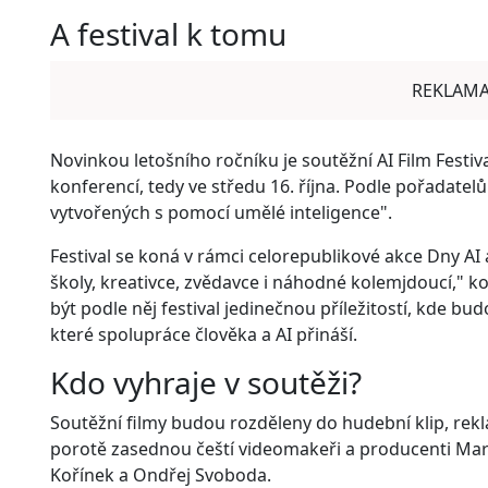
A festival k tomu
REKLAM
Novinkou letošního ročníku je soutěžní AI Film Fest
konferencí, tedy ve středu 16. října. Podle pořadatelů
vytvořených s pomocí umělé inteligence".
Festival se koná v rámci celorepublikové akce Dny AI 
školy, kreativce, zvědavce i náhodné kolemjdoucí," k
být podle něj festival jedinečnou příležitostí, kde 
které spolupráce člověka a AI přináší.
Kdo vyhraje v soutěži?
Soutěžní filmy budou rozděleny do hudební klip, rekla
porotě zasednou čeští videomakeři a producenti Mare
Kořínek a Ondřej Svoboda.