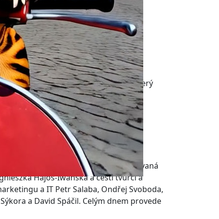
nference a také AI filmový festival, který
mácích hráčů, praktické workshopy a
ns a Olivio Sarikas, mezinárodně uznávaná
Agnieszka Hajos-Iwańska a čeští tvůrci a
 marketingu a IT Petr Salaba, Ondřej Svoboda,
 Sýkora a David Spáčil. Celým dnem provede