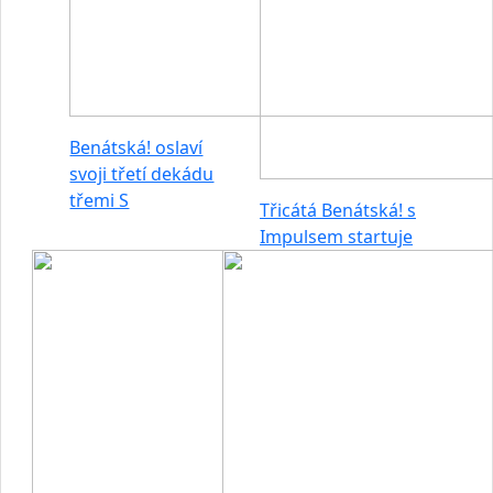
Benátská! oslaví
svoji třetí dekádu
třemi S
Třicátá Benátská! s
Impulsem startuje