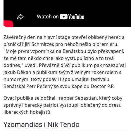
Závěrečný den na hlavní stage otevřel oblíbený herec a
písničkář Jiří Schmitzer, pro něhož nešlo o premiéru.
"Moje první vzpomínka na Benátskou bylo překvapení,
že mě tam někdo chce jako vystupujícího a to trvá
dodnes," uvedl. Převážně dívčí publikum pak rozezpíval
Jakub Děkan a publikum svým živelným rokenrolem s
humornými texty pobavil i spolumajitel festivalu
Benátská! Petr Pečený se svou kapelou Doctor P.P.
Ovací publika se dočkal i rapper Sebastian, který coby
správný liberecký patriot vystoupil oblečený do dresu
libereckých hokejistů.
Yzomandias i Nik Tendo