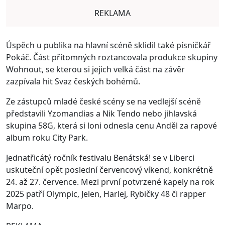
REKLAMA
Úspěch u publika na hlavní scéně sklidil také písničkář
Pokáč. Část přítomných roztancovala produkce skupiny
Wohnout, se kterou si jejich velká část na závěr
zazpívala hit Svaz českých bohémů.
Ze zástupců mladé české scény se na vedlejší scéně
představili Yzomandias a Nik Tendo nebo jihlavská
skupina 58G, která si loni odnesla cenu Anděl za rapové
album roku City Park.
Jednatřicátý ročník festivalu Benátská! se v Liberci
uskuteční opět poslední červencový víkend, konkrétně
24. až 27. července. Mezi první potvrzené kapely na rok
2025 patří Olympic, Jelen, Harlej, Rybičky 48 či rapper
Marpo.