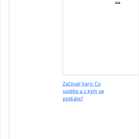
Začínají Vary: Co
uvidíte a s kým se
potkáte?