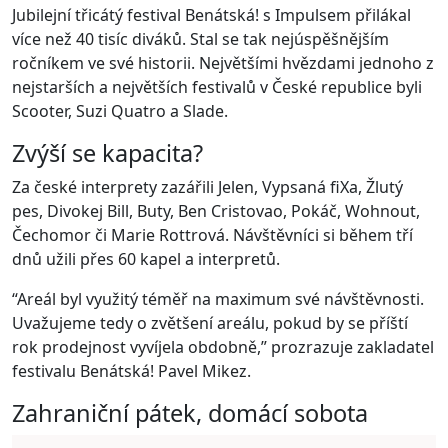
Jubilejní třicátý festival Benátská! s Impulsem přilákal
více než 40 tisíc diváků. Stal se tak nejúspěšnějším
ročníkem ve své historii. Největšími hvězdami jednoho z
nejstarších a největších festivalů v České republice byli
Scooter, Suzi Quatro a Slade.
Zvýší se kapacita?
Za české interprety zazářili Jelen, Vypsaná fiXa, Žlutý
pes, Divokej Bill, Buty, Ben Cristovao, Pokáč, Wohnout,
Čechomor či Marie Rottrová. Návštěvníci si během tří
dnů užili přes 60 kapel a interpretů.
“Areál byl využitý téměř na maximum své návštěvnosti.
Uvažujeme tedy o zvětšení areálu, pokud by se příští
rok prodejnost vyvíjela obdobně,” prozrazuje zakladatel
festivalu Benátská! Pavel Mikez.
Zahraniční pátek, domácí sobota