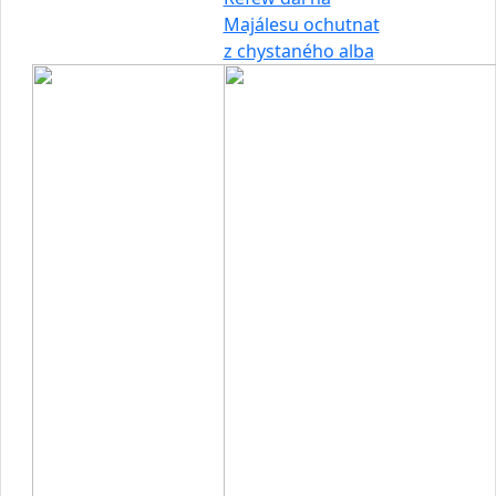
Majálesu ochutnat
z chystaného alba