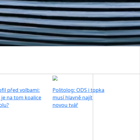
ofil před volbami:
Politolog: ODS i topka
 je na tom koalice
musí hlavně najít
olu?
novou tvář