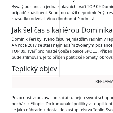
Bývalý poslanec a jedna z hlavních tváří TOP 09 Domi
případě znásilnění. Soud mu uložil nepodmíněný trest t
rozsudku odvolal. Vinu dlouhodobě odmítá.
Jak šel čas s kariérou Dominika
Dominik Feri byl svého času nejmladším radním v rep
A v roce 2017 se stal i nejmladším zvoleným poslance
TOP 09. Tváří pro mladé voliče koalice SPOLU. Příb
bude zfilmován. Je to příběh politické komety, obrov
Teplický objev
REKLAM
Pozornost vzbuzoval od začátku nejen svými schopno
pochází z Etiopie. Do komunální politiky vstoupil ten
se jako náhradník dostal do zastupitelstva Teplic. Sv