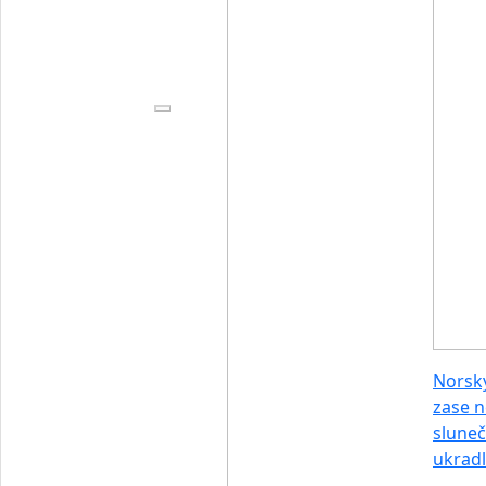
Norský
zase n
sluneč
ukradl