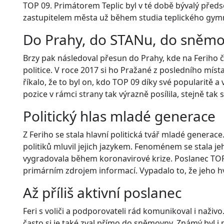
TOP 09. Primátorem Teplic byl v té době bývalý předse
zastupitelem města už během studia teplického gym
Do Prahy, do STANu, do sněm
Brzy pak následoval přesun do Prahy, kde na Feriho 
politice. V roce 2017 si ho Pražané z posledního mís
říkalo, že to byl on, kdo TOP 09 díky své popularitě 
pozice v rámci strany tak výrazně posílila, stejně tak sí
Politický hlas mladé generace
Z Feriho se stala hlavní politická tvář mladé generac
politiků mluvil jejich jazykem. Fenoménem se stala je
vygradovala během koronavirové krize. Poslanec TOP
primárním zdrojem informací. Vypadalo to, že jeho h
Až příliš aktivní poslanec
Feri s voliči a podporovateli rád komunikoval i naživ
často si je také zval přímo do sněmovny. Známý byl i p