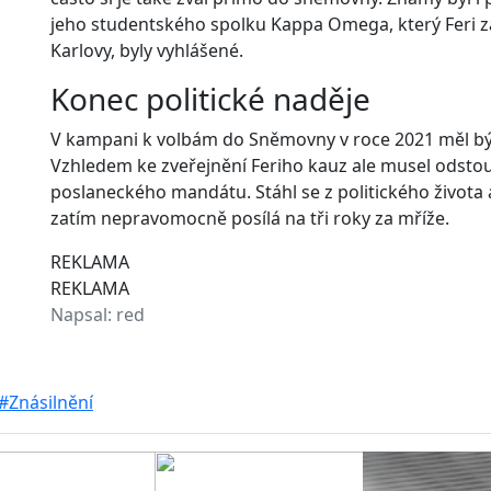
jeho studentského spolku Kappa Omega, který Feri zal
Karlovy, byly vyhlášené.
Konec politické naděje
V kampani k volbám do Sněmovny v roce 2021 měl být 
Vzhledem ke zveřejnění Feriho kauz ale musel odstoup
poslaneckého mandátu. Stáhl se z politického života 
zatím nepravomocně posílá na tři roky za mříže.
REKLAMA
REKLAMA
Napsal:
red
#Znásilnění