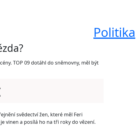
Politika
ězda?
 scény. TOP 09 dotáhl do sněmovny, měl být
A
A
řejnění svědectví žen, které měl Feri
je vinen a posílá ho na tři roky do vězení.