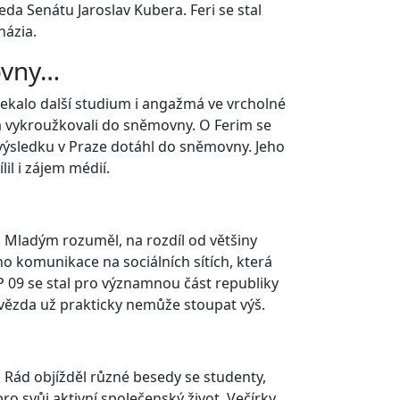
da Senátu Jaroslav Kubera. Feri se stal
názia.
ovny…
čekalo další studium i angažmá ve vrcholné
ta vykroužkovali do sněmovny. O Ferim se
a výsledku v Praze dotáhl do sněmovny. Jeho
lil i zájem médií.
e. Mladým rozuměl, na rozdíl od většiny
ho komunikace na sociálních sítích, která
 09 se stal pro významnou část republiky
vězda už prakticky nemůže stoupat výš.
o. Rád objížděl různé besedy se studenty,
ro svůj aktivní společenský život. Večírky