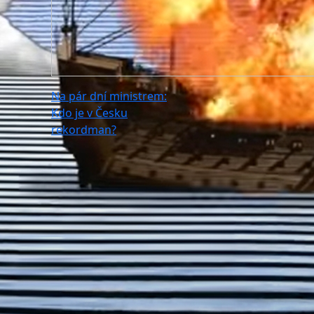
Na pár dní ministrem:
Kdo je v Česku
rekordman?