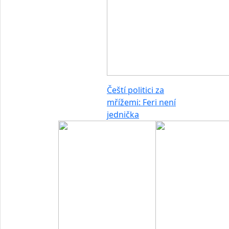
Čeští politici za
mřížemi: Feri není
jednička