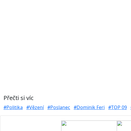
Přečti si víc
#Politika
#Vězení
#Poslanec
#Dominik Feri
#TOP 09