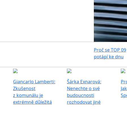
Proč se TOP 09
potápí ke dnu
Giancarlo Lamberti:
Šárka Exnarová:
Pr
Zkušenost
Nenechte o své
Jak
z komunálu je
budoucnosti
Sp
extrémně důležitá
rozhodovat jiné