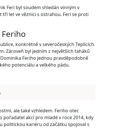
nik Feri byl soudem shledán vinným v
ří let ve věznici s ostrahou. Feri se proti
 Feriho
ublice, konkrétně v severočeských Teplicích.
m. Zároveň byl jedním z největších taháků
ěh Dominika Feriho jednou pravděpodobně
ského potenciálu a velkého pádu.
A
stmi, ale také vzhledem. Feriho otec
to pořadatel akcí pro mladé v roce 2014, kdy
ou politickou kariéru od začátku spojoval s