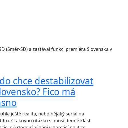
-SD (Směr-SD) a zastával funkci premiéra Slovenska v
do chce destabilizovat
lovensko? Fico má
asno
tohle ještě realita, nebo nějaký seriál na
tflixu? Takovou otázku si musí denně klást
váci při sledování dění v domácí politice.