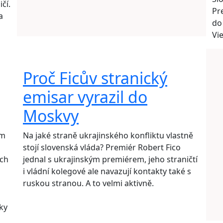
čí.
Pr
a
do
Vi
Proč Ficův stranický
emisar vyrazil do
Moskvy
em
Na jaké straně ukrajinského konfliktu vlastně
stojí slovenská vláda? Premiér Robert Fico
ých
jednal s ukrajinským premiérem, jeho straničtí
i vládní kolegové ale navazují kontakty také s
ruskou stranou. A to velmi aktivně.
ky