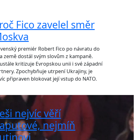
roč Fico zavelel směr
oskva
ovenský premiér Robert Fico po návratu do
la země dostál svým slovům z kampaně.
ustále kritizuje Evropskou unii i své západní
rtnery. Zpochybňuje utrpení Ukrajiny, je
víc připraven blokovat její vstup do NATO.
eši nejvíc věří
aputové, nejmíň
utinovi