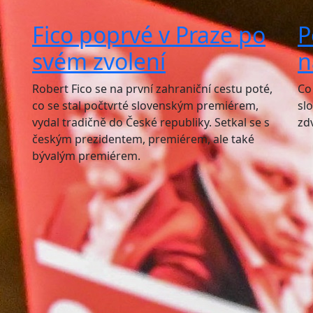
Fico poprvé v Praze po
P
svém zvolení
n
Robert Fico se na první zahraniční cestu poté,
Co
co se stal počtvrté slovenským premiérem,
sl
vydal tradičně do České republiky. Setkal se s
zd
českým prezidentem, premiérem, ale také
bývalým premiérem.