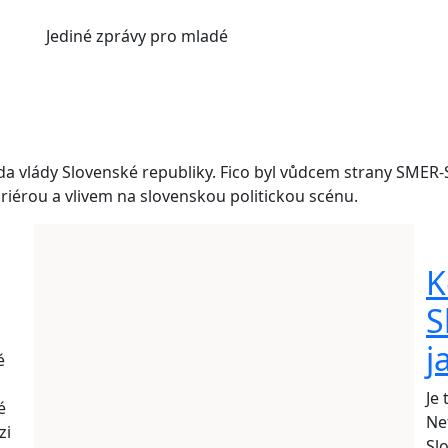
Jediné
zprávy pro mladé
seda vlády Slovenské republiky. Fico byl vůdcem strany SMER
riérou a vlivem na slovenskou politickou scénu.
K
S
j
é
o
Je 
é
Ne
zi
Slo