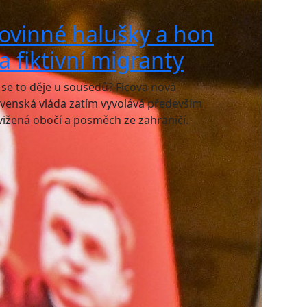
ovinné halušky a hon
a fiktivní migranty
 se to děje u sousedů? Ficova nová
ovenská vláda zatím vyvolává především
vižená obočí a posměch ze zahraničí.