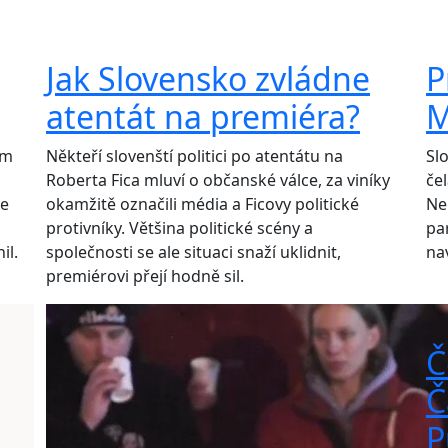
Jak Slovensko zvládne
P
atentát na premiéra?
M
ém
Někteří slovenští politici po atentátu na
Sl
Roberta Fica mluví o občanské válce, za viníky
če
le
okamžitě označili média a Ficovy politické
Ne
protivníky. Většina politické scény a
pa
il.
společnosti se ale situaci snaží uklidnit,
na
premiérovi přejí hodně sil.
Č
Č
P