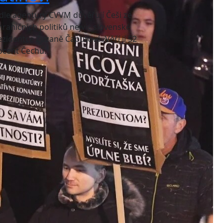
dle agentury CVVM důvěřují Češi ze
hraničních politiků nejvíc slovenské
ezidentce Zuzaně Čaputové. Věří jí 52
ocent Čechů.