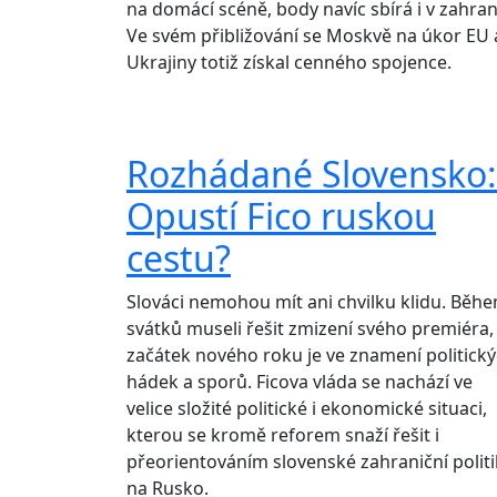
na domácí scéně, body navíc sbírá i v zahrani
Ve svém přibližování se Moskvě na úkor EU 
Ukrajiny totiž získal cenného spojence.
Rozhádané Slovensko:
Opustí Fico ruskou
cestu?
Slováci nemohou mít ani chvilku klidu. Běh
svátků museli řešit zmizení svého premiéra,
začátek nového roku je ve znamení politick
hádek a sporů. Ficova vláda se nachází ve
velice složité politické i ekonomické situaci,
kterou se kromě reforem snaží řešit i
přeorientováním slovenské zahraniční politi
na Rusko.