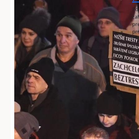
Po
za
pr
pr