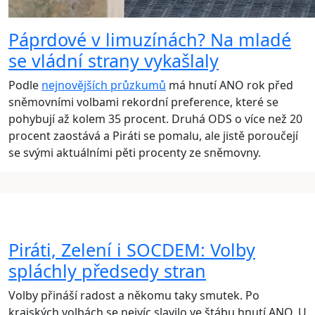
Páprdové v limuzínách? Na mladé
se vládní strany vykašlaly
Podle
nejnovějších průzkumů
má hnutí ANO rok před
sněmovními volbami rekordní preference, které se
pohybují až kolem 35 procent. Druhá ODS o více než 20
procent zaostává a Piráti se pomalu, ale jistě poroučejí
se svými aktuálními pěti procenty ze sněmovny.
Piráti, Zelení i SOCDEM: Volby
spláchly předsedy stran
Volby přináší radost a někomu taky smutek. Po
krajských volbách se nejvíc slavilo ve štábu hnutí ANO. U