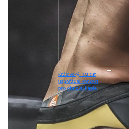
Královský institut
uspořádal koncert
pro obnovu kaple