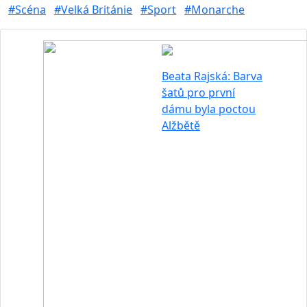
#Scéna
#Velká Británie
#Sport
#Monarche
Beata Rajská: Barva
šatů pro první
dámu byla poctou
Alžbětě