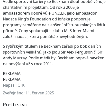
Vedle sportovní kariéry se Beckham dlouhodobě věnuje
charitativním projektům. Od roku 2005 je
ambasadorem dobré vůle UNICEF, jako ambasador
Nadace King's Foundation od loňska podporuje
programy zaměřené na zlepšení přístupu mladých lidí k
přírodě. Coby spolumajitel klubu MLS Inter Miami
založil nadaci, která pomáhá znevýhodněným.
S rytířským titulem se Beckham zařadí po bok dalších
sportovních velikánů, jako jsou Sir Alex Ferguson či Sir
Andy Murray. Podle médií byl Beckham poprvé navržen
na povýšení už v roce 2011.
REKLAMA
REKLAMA
Napsal:
ČTK
Zveřejněno:
11. červen 2025
Přečti si víc