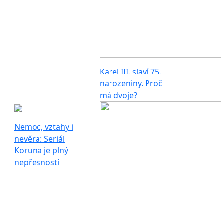
Karel III. slaví 75.
narozeniny. Proč
má dvoje?
Nemoc, vztahy i
nevěra: Seriál
Koruna je plný
nepřesností