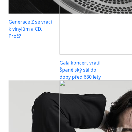
Generace Z se vrací
k vinylům a CD.
Proč?
Gala koncert vrátil
Španělský sál do
doby před 680 lety