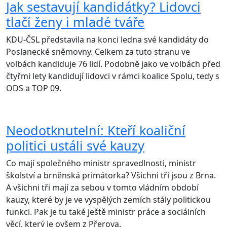
Jak sestavují kandidátky? Lidovci
tlačí ženy i mladé tváře
KDU-ČSL představila na konci ledna své kandidáty do
Poslanecké sněmovny. Celkem za tuto stranu ve
volbách kandiduje 76 lidí. Podobně jako ve volbách před
čtyřmi lety kandidují lidovci v rámci koalice Spolu, tedy s
ODS a TOP 09.
Neodotknutelní: Kteří koaliční
politici ustáli své kauzy
Co mají společného ministr spravedlnosti, ministr
školství a brněnská primátorka? Všichni tři jsou z Brna.
A všichni tři mají za sebou v tomto vládním období
kauzy, které by je ve vyspělých zemích stály politickou
funkci. Pak je tu také ještě ministr práce a sociálních
věcí, který je ovšem z Přerova.