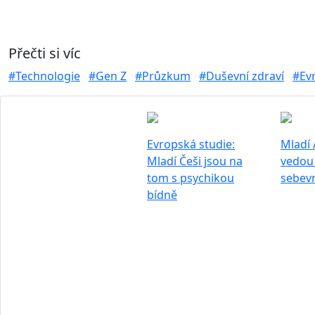
Přečti si víc
#Technologie
#Gen Z
#Průzkum
#Duševní zdraví
#Ev
Evropská studie:
Mladí
Mladí Češi jsou na
vedou 
tom s psychikou
sebev
bídně