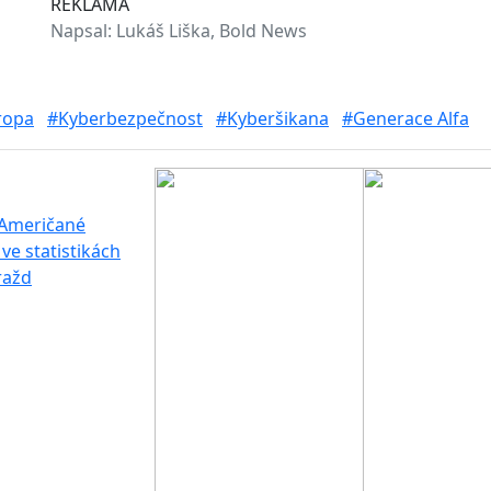
REKLAMA
Napsal:
Lukáš Liška, Bold News
ropa
#Kyberbezpečnost
#Kyberšikana
#Generace Alfa
 Američané
ve statistikách
ražd