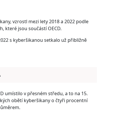
ikany, vzrostl mezi lety 2018 a 2022 podle
, které jsou součástí OECD.
2022 s kyberšikanou setkalo už přibližně
A
 umístilo v přesném středu, a to na 15.
kých obětí kyberšikany o čtyři procentní
průměrem.