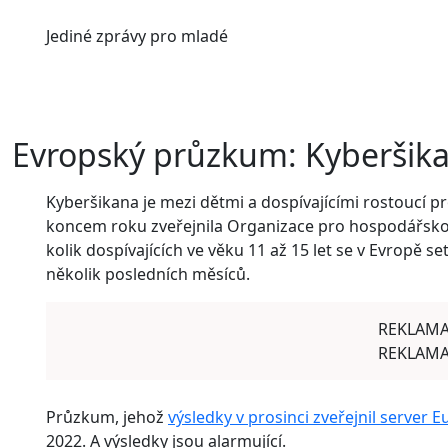
Jediné
zprávy pro mladé
Evropský průzkum: Kyberšikan
Kyberšikana je mezi dětmi a dospívajícími rostoucí pr
koncem roku zveřejnila Organizace pro hospodářskou 
kolik dospívajících ve věku 11 až 15 let se v Evropě 
několik posledních měsíců.
REKLAM
REKLAM
Průzkum, jehož
výsledky v prosinci zveřejnil server
2022. A výsledky jsou alarmující.