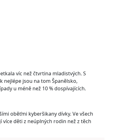
tkala víc než čtvrtina mladistvých. S
k nejlépe jsou na tom Španělsko,
pady u méně než 10 % dospívajících.
ějšími oběťmi kyberšikany dívky. Ve všech
více děti z neúplných rodin než z těch