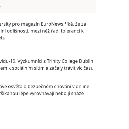
A
rsity pro magazín EuroNews říká, že za
lní odlišnosti, mezi něž řadí toleranci k
tu.
idu-19. Výzkumníci z Trinity College Dublin
pem k sociálním sítím a začaly trávit víc času
právě osvěta o bezpečném chování v online
eršikanou lépe vyrovnávají nebo jí snáze