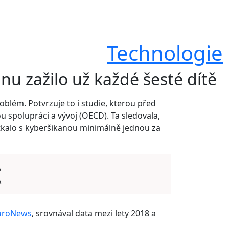
Technologie
u zažilo už každé šesté dítě
oblém. Potvrzuje to i studie, kterou před
spolupráci a vývoj (OECD). Ta sledovala,
setkalo s kyberšikanou minimálně jednou za
A
A
 EuroNews
, srovnával data mezi lety 2018 a