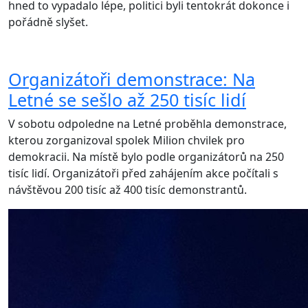
hned to vypadalo lépe, politici byli tentokrát dokonce i
pořádně slyšet.
Organizátoři demonstrace: Na
Letné se sešlo až 250 tisíc lidí
V sobotu odpoledne na Letné proběhla demonstrace,
kterou zorganizoval spolek Milion chvilek pro
demokracii. Na místě bylo podle organizátorů na 250
tisíc lidí. Organizátoři před zahájením akce počítali s
návštěvou 200 tisíc až 400 tisíc demonstrantů.