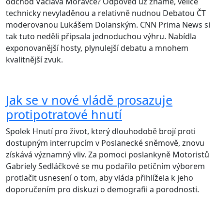
odchod Václava Moravce? Odpověď už známe, velice
technicky nevyladěnou a relativně nudnou Debatou ČT
moderovanou Lukášem Dolanským. CNN Prima News si
tak tuto neděli připsala jednoduchou výhru. Nabídla
exponovanější hosty, plynulejší debatu a mnohem
kvalitnější zvuk.
Jak se v nové vládě prosazuje
protipotratové hnutí
Spolek Hnutí pro život, který dlouhodobě brojí proti
dostupným interrupcím v Poslanecké sněmově, znovu
získává významný vliv. Za pomoci poslankyně Motoristů
Gabriely Sedláčkové se mu podařilo petičním výborem
protlačit usnesení o tom, aby vláda přihlížela k jeho
doporučením pro diskuzi o demografii a porodnosti.