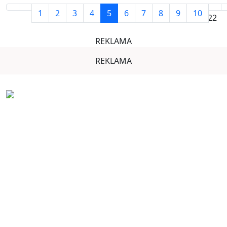
1
2
3
4
5
6
7
8
9
10
Strana 5 z 22
REKLAMA
REKLAMA