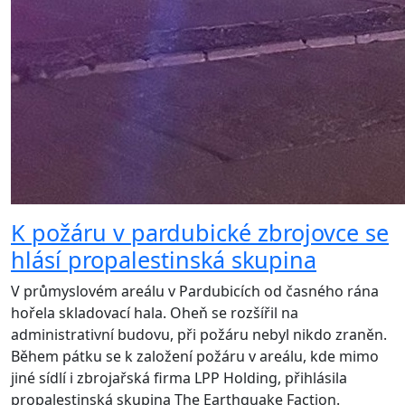
K požáru v pardubické zbrojovce se
hlásí propalestinská skupina
V průmyslovém areálu v Pardubicích od časného rána
hořela skladovací hala. Oheň se rozšířil na
administrativní budovu, při požáru nebyl nikdo zraněn.
Během pátku se k založení požáru v areálu, kde mimo
jiné sídlí i zbrojařská firma LPP Holding, přihlásila
propalestinská skupina The Earthquake Faction.