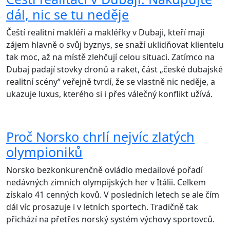
dál, nic se tu neděje
Čeští realitní makléři a makléřky v Dubaji, kteří mají
zájem hlavně o svůj byznys, se snaží uklidňovat klientelu
tak moc, až na místě zlehčují celou situaci. Zatímco na
Dubaj padají stovky dronů a raket, část „české dubajské
realitní scény“ veřejně tvrdí, že se vlastně nic neděje, a
ukazuje luxus, kterého si i přes válečný konflikt užívá.
Proč Norsko chrlí nejvíc zlatých
olympioniků
Norsko bezkonkurenčně ovládlo medailové pořadí
nedávných zimních olympijských her v Itálii. Celkem
získalo 41 cenných kovů. V posledních letech se ale čím
dál víc prosazuje i v letních sportech. Tradičně tak
přichází na přetřes norský systém výchovy sportovců.