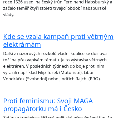
roce 1526 usedl na český trůn Ferdinand Habsburský a
začalo téměř čtyři století trvající období habsburské
vlády.
Kde se vzala kampaň proti větrným
elektrárnám
Další z názorových rozkolů vládní koalice se doslova
točí na překvapivém tématu. Je to výstavba větrných
elektráren. V posledních týdnech do boje proti nim
vyrazili například Filip Turek (Motoristé), Libor
Vondráček (Svobodní) nebo Jindřich Rajchl (PRO).
Proti feminismu: Svoji MAGA
propagátorku má i Česko
Zatímco tradwives šíří své politické přesvědčení tím, že