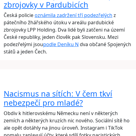
zbrojovky v Pardubicích
Česká policie
oznámila zadržení tří podezřelých
z
pátečního žhářského útoku v areálu pardubické
zbrojovky LPP Holding. Dva lidé byli zatčeni na území
České republiky, jeden člověk pak Slovensku. Mezi
podezřelými jsou
podle Deníku N
dva občané Spojených
států a jeden Čech.
Nacismus na sítích: V čem tkví
nebezpečí pro mladé?
Obdiv k hitlerovskému Německu není v některých
zemích a některých kruzích nic nového. Sociální sítě ho
ale opět dotáhly na jinou úroveň. Instagram i TikTok
pomalu zaplavují účty, které sdílí fotky nacistických