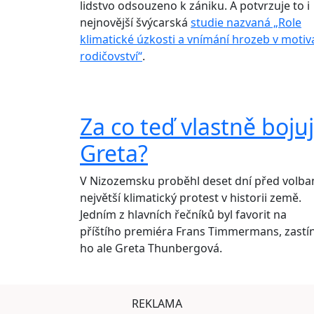
lidstvo odsouzeno k zániku. A potvrzuje to i
nejnovější švýcarská
studie nazvaná „Role
klimatické úzkosti a vnímání hrozeb v motiv
rodičovství“
.
Za co teď vlastně boju
Greta?
V Nizozemsku proběhl deset dní před volba
největší klimatický protest v historii země.
Jedním z hlavních řečníků byl favorit na
příštího premiéra Frans Timmermans, zastín
ho ale Greta Thunbergová.
REKLAMA