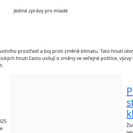
Jediné
zprávy pro mladé
ivotního prostředí a boj proti změně klimatu. Tato hnutí ob
ckých hnutí často usilují o změny ve veřejné politice, výzvy
t.
P
s
k
025
Ži
je
le