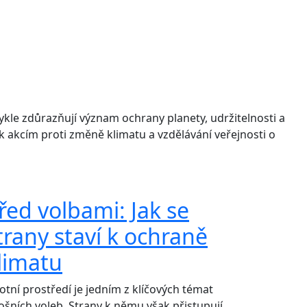
vykle zdůrazňují význam ochrany planety, udržitelnosti a
 k akcím proti změně klimatu a vzdělávání veřejnosti o
řed volbami: Jak se
trany staví k ochraně
limatu
votní prostředí je jedním z klíčových témat
tošních voleb. Strany k němu však přistupují