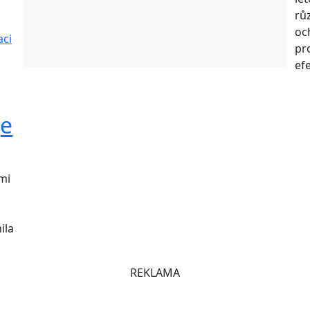
rů
oc
aci
pr
ef
je
mi
ila
REKLAMA