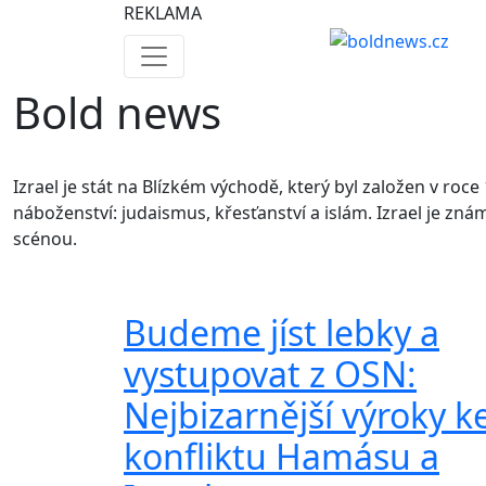
REKLAMA
Bold news
Izrael je stát na Blízkém východě, který byl založen v roc
náboženství: judaismus, křesťanství a islám. Izrael je zn
scénou.
Budeme jíst lebky a
vystupovat z OSN:
Nejbizarnější výroky k
konfliktu Hamásu a