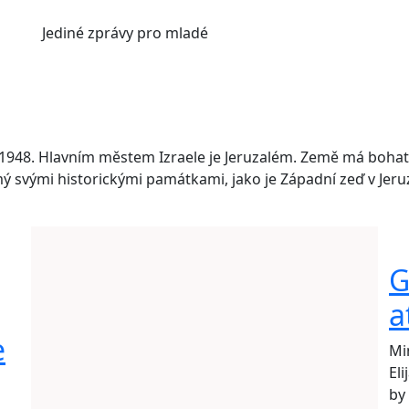
Jediné
zprávy pro mladé
e 1948. Hlavním městem Izraele je Jeruzalém. Země má bohatou
ámý svými historickými památkami, jako je Západní zeď v Jeru
G
a
e
Mi
Eli
by