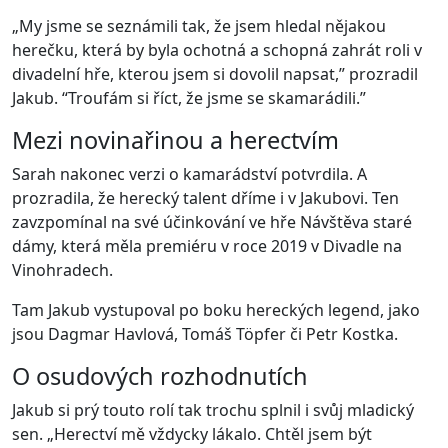
„My jsme se seznámili tak, že jsem hledal nějakou
herečku, která by byla ochotná a schopná zahrát roli v
divadelní hře, kterou jsem si dovolil napsat,” prozradil
Jakub. “Troufám si říct, že jsme se skamarádili.”
Mezi novinařinou a herectvím
Sarah nakonec verzi o kamarádství potvrdila. A
prozradila, že herecký talent dříme i v Jakubovi. Ten
zavzpomínal na své účinkování ve hře Návštěva staré
dámy, která měla premiéru v roce 2019 v Divadle na
Vinohradech.
Tam Jakub vystupoval po boku hereckých legend, jako
jsou Dagmar Havlová, Tomáš Töpfer či Petr Kostka.
O osudových rozhodnutích
Jakub si prý touto rolí tak trochu splnil i svůj mladický
sen. „Herectví mě vždycky lákalo. Chtěl jsem být