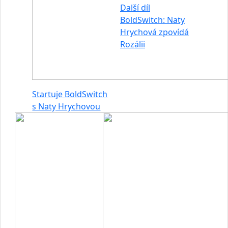
Další díl
BoldSwitch: Naty
Hrychová zpovídá
Rozálii
Startuje BoldSwitch
s Naty Hrychovou