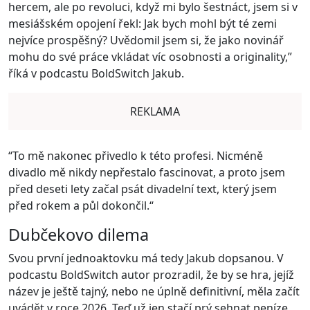
hercem, ale po revoluci, když mi bylo šestnáct, jsem si v
mesiášském opojení řekl: Jak bych mohl být té zemi
nejvíce prospěšný? Uvědomil jsem si, že jako novinář
mohu do své práce vkládat víc osobnosti a originality,”
říká v podcastu BoldSwitch Jakub.
REKLAMA
“To mě nakonec přivedlo k této profesi. Nicméně
divadlo mě nikdy nepřestalo fascinovat, a proto jsem
před deseti lety začal psát divadelní text, který jsem
před rokem a půl dokončil.“
Dubčekovo dilema
Svou první jednoaktovku má tedy Jakub dopsanou. V
podcastu BoldSwitch autor prozradil, že by se hra, jejíž
název je ještě tajný, nebo ne úplně definitivní, měla začít
uvádět v roce 2026. Teď už jen stačí prý sehnat peníze