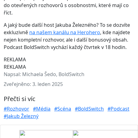
do otevřených rozhovorů s osobnostmi, které mají co
říct.
A jaký bude další host Jakuba Železného? To se dozvíte
exkluzivně
na našem kanálu na Herohero
, kde najdete
nejen kompletní rozhovor, ale i další bonusový obsah.
Podcast BoldSwitch vychází každý čtvrtek v 18 hodin.
REKLAMA
REKLAMA
Napsal:
Michaela Šedo, BoldSwitch
Zveřejněno:
3. leden 2025
Přečti si víc
#Rozhovor
#Média
#Scéna
#BoldSwitch
#Podcast
#Jakub Železný