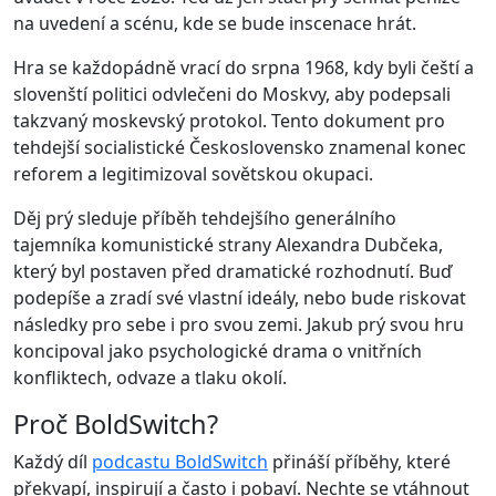
na uvedení a scénu, kde se bude inscenace hrát.
Hra se každopádně vrací do srpna 1968, kdy byli čeští a
slovenští politici odvlečeni do Moskvy, aby podepsali
takzvaný moskevský protokol. Tento dokument pro
tehdejší socialistické Československo znamenal konec
reforem a legitimizoval sovětskou okupaci.
Děj prý sleduje příběh tehdejšího generálního
tajemníka komunistické strany Alexandra Dubčeka,
který byl postaven před dramatické rozhodnutí. Buď
podepíše a zradí své vlastní ideály, nebo bude riskovat
následky pro sebe i pro svou zemi. Jakub prý svou hru
koncipoval jako psychologické drama o vnitřních
konfliktech, odvaze a tlaku okolí.
Proč BoldSwitch?
Každý díl
podcastu BoldSwitch
přináší příběhy, které
překvapí, inspirují a často i pobaví. Nechte se vtáhnout