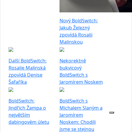
Nový BoldSwitch:
Jakub Železný
zpovídá Rosalii
Malinskou
Další BoldSwitch:
Nekorektně
Rosalie Malinská
bukvicový
zpovídá Denise
BoldSwitch s
Šafaříka
Jaromírem Noskem
BoldSwitch:
BoldSwitch s
Jindřich Žampa o
Michalem Slaným a
největším
Jaromírem
dabingovém úletu
Noskem: Chodili
jsme se stejnou