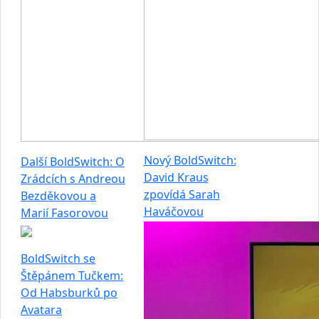
Nový BoldSwitch:
Další BoldSwitch: O
David Kraus
Zrádcích s Andreou
zpovídá Sarah
Bezděkovou a
Haváčovou
Marií Fasorovou
BoldSwitch se
Štěpánem Tučkem:
Od Habsburků po
Avatara