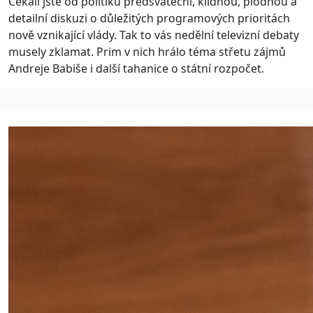
Čekali jste od politiků předsváteční, klidnou, plodnou a
detailní diskuzi o důležitých programových prioritách
nově vznikající vlády. Tak to vás nedělní televizní debaty
musely zklamat. Prim v nich hrálo téma střetu zájmů
Andreje Babiše i další tahanice o státní rozpočet.