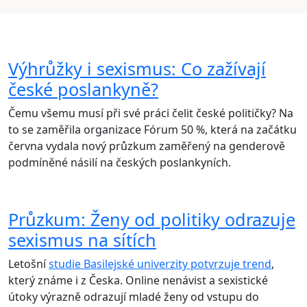
Výhrůžky i sexismus: Co zažívají
české poslankyně?
Čemu všemu musí při své práci čelit české političky? Na
to se zaměřila organizace Fórum 50 %, která na začátku
června vydala nový průzkum zaměřený na genderově
podmíněné násilí na českých poslankyních.
Průzkum: Ženy od politiky odrazuje
sexismus na sítích
Letošní
studie Basilejské univerzity potvrzuje trend
,
který známe i z Česka. Online nenávist a sexistické
útoky výrazně odrazují mladé ženy od vstupu do