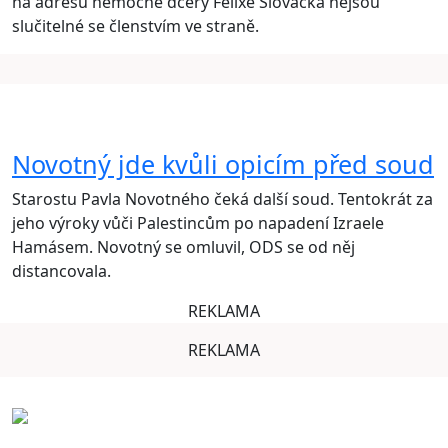
na adresu nemocné dcery Felixe Slováčka nejsou
slučitelné se členstvím ve straně.
Novotný jde kvůli opicím před soud
Starostu Pavla Novotného čeká další soud. Tentokrát za
jeho výroky vůči Palestincům po napadení Izraele
Hamásem. Novotný se omluvil, ODS se od něj
distancovala.
REKLAMA
REKLAMA