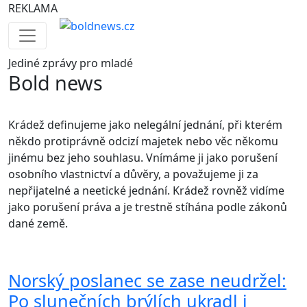
REKLAMA
Jediné
zprávy pro mladé
Bold news
Krádež definujeme jako nelegální jednání, při kterém
někdo protiprávně odcizí majetek nebo věc někomu
jinému bez jeho souhlasu. Vnímáme ji jako porušení
osobního vlastnictví a důvěry, a považujeme ji za
nepřijatelné a neetické jednání. Krádež rovněž vidíme
jako porušení práva a je trestně stíhána podle zákonů
dané země.
Norský poslanec se zase neudržel:
Po slunečních brýlích ukradl i