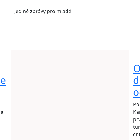
Jediné
zprávy pro mladé
O
le
d
o
Po
há
Ka
pr
tu
i
ch