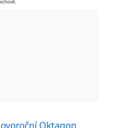
ichově.
ovoroční Oktagon