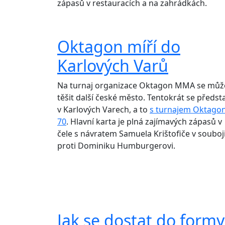
zápasů v restauracích a na zahrádkách.
Oktagon míří do
Karlových Varů
Na turnaj organizace Oktagon MMA se můž
těšit další české město. Tentokrát se předst
v Karlových Varech, a to
s turnajem Oktago
70
. Hlavní karta je plná zajímavých zápasů v
čele s návratem Samuela Krištofiče v souboj
proti Dominiku Humburgerovi.
Jak se dostat do formy