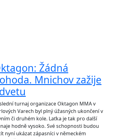
ktagon: Žádná
ohoda. Mnichov zažije
dvetu
slední turnaj organizace Oktagon MMA v
rlových Varech byl plný úžasných ukončení v
vním či druhém kole. Laťka je tak pro další
rnaje hodně vysoko. Své schopnosti budou
tít nyní ukázat zápasníci v německém