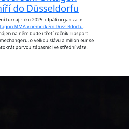
íří do Düsseldorfu
vní turnaj roku 2025 odpálí organizace
tagon MMA v německém Düsseldorfu
.
hájen na něm bude i třetí ročník Tipsport
mechangeru, o velkou slávu a milion eur se
ntokrát porvou zápasníci ve střední váze.