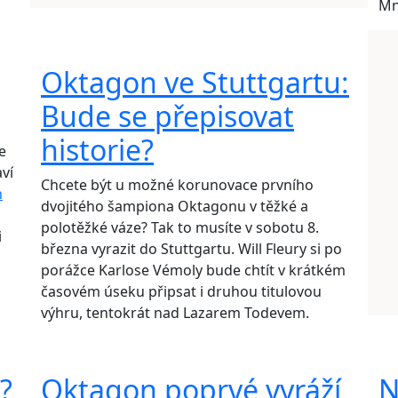
Mn
Oktagon ve Stuttgartu:
Bude se přepisovat
historie?
e
aví
Chcete být u možné korunovace prvního
n
dvojitého šampiona Oktagonu v těžké a
polotěžké váze? Tak to musíte v sobotu 8.
i
března vyrazit do Stuttgartu. Will Fleury si po
porážce Karlose Vémoly bude chtít v krátkém
časovém úseku připsat i druhou titulovou
výhru, tentokrát nad Lazarem Todevem.
?
Oktagon poprvé vyráží
N