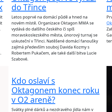
x
do Třince
m
it
Letos poprvé na domácí půdě a hned na
Pr
it
novém místě. Organizace Oktagon MMA se
Ok
.
vydává do dalšího českého či spíš
Za
moravskoslezského města, únorový turnaj se
Ga
uskuteční v Třinci. Natěšené domácí fanoušky
te
zajímá především souboj Davida Kozmy s
.
Robertem Pukačem, ale také další bitva Lucie
Szabové.
Kdo oslaví s
Oktagonem konec roku
v O2 areně?
Svátky plné dárků a nezdravého jídla nám v