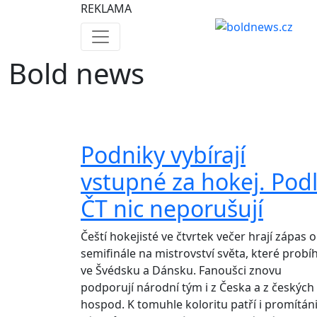
REKLAMA
Bold news
Podniky vybírají
vstupné za hokej. Pod
ČT nic neporušují
Čeští hokejisté ve čtvrtek večer hrají zápas o
semifinále na mistrovství světa, které probí
ve Švédsku a Dánsku. Fanoušci znovu
podporují národní tým i z Česka a z českých
hospod. K tomuhle koloritu patří i promítán